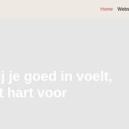
Home
Webs
j je goed in voelt,
 hart voor