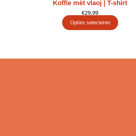
Koffie mèt vlaoj | T-shirt
€
29,99
Opties selecteren