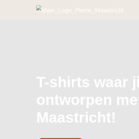
Ga naar de inhoud
Hoofdnavigatie
T-shirts waar ji
ontworpen met
Maastricht!